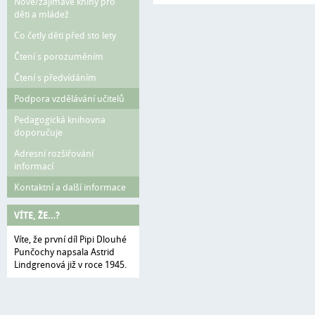
Nové/zajímavé knihy pro
děti a mládež
Co četly děti před sto lety
Čtení s porozuměním
Čtení s předvídáním
Podpora vzdělávání učitelů
Pedagogická knihovna
doporučuje
Adresní rozšiřování
informací
Kontaktní a další informace
VÍTE, ŽE…?
Víte, že první díl Pipi Dlouhé
Punčochy napsala Astrid
Lindgrenová již v roce 1945.