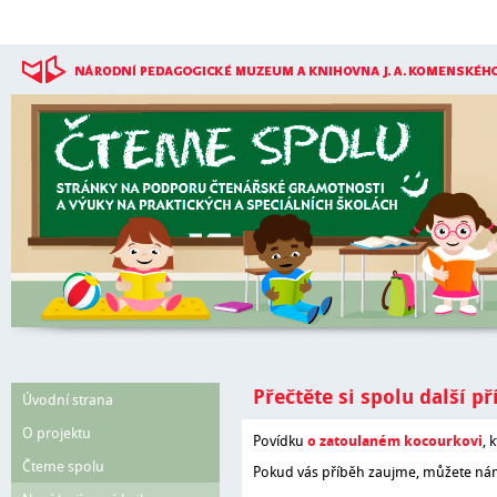
Přejít k hlavnímu obsahu
Přečtěte si spolu další př
Úvodní strana
O projektu
Povídku
o zatoulaném kocourkovi
, 
Čteme spolu
Pokud vás příběh zaujme, můžete ná