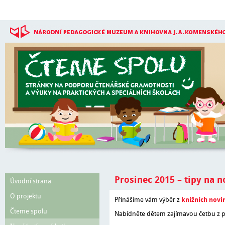
Přejít k hlavnímu obsahu
Prosinec 2015 – tipy na n
Úvodní strana
O projektu
Přinášíme vám výběr z
knižních novi
Čteme spolu
Nabídněte dětem zajímavou četbu z p