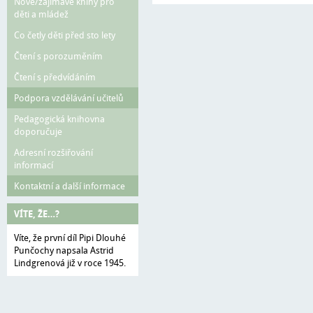
Nové/zajímavé knihy pro
děti a mládež
Co četly děti před sto lety
Čtení s porozuměním
Čtení s předvídáním
Podpora vzdělávání učitelů
Pedagogická knihovna
doporučuje
Adresní rozšiřování
informací
Kontaktní a další informace
VÍTE, ŽE…?
Víte, že první díl Pipi Dlouhé
Punčochy napsala Astrid
Lindgrenová již v roce 1945.