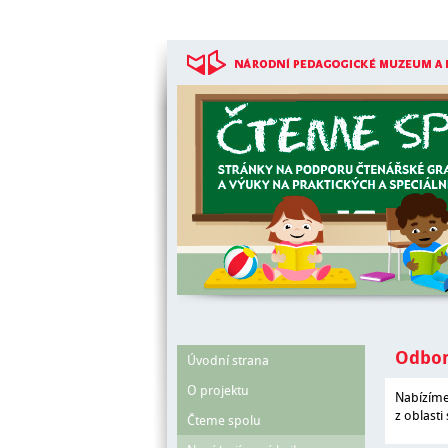
Přejít k hlavnímu obsahu
Odbor
Úvodní strana
O projektu
Nabízíme
z oblasti
Čteme spolu