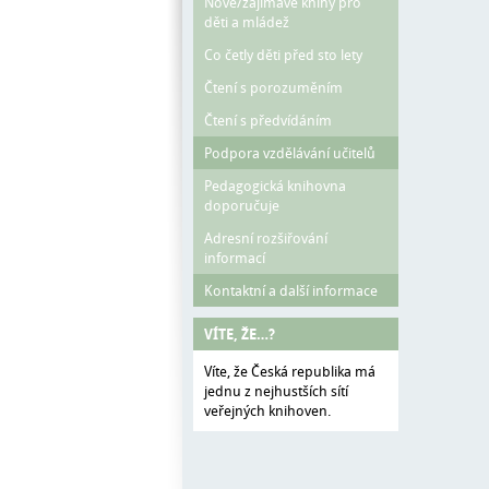
Nové/zajímavé knihy pro
děti a mládež
Co četly děti před sto lety
Čtení s porozuměním
Čtení s předvídáním
Podpora vzdělávání učitelů
Pedagogická knihovna
doporučuje
Adresní rozšiřování
informací
Kontaktní a další informace
VÍTE, ŽE…?
Víte, že Česká republika má
jednu z nejhustších sítí
veřejných knihoven.