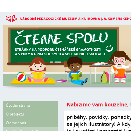
Přejít k hlavnímu obsahu
Nabízíme vám kouzelné, t
Úvodní strana
O projektu
příběhy, povídky, pohádky. 
Čteme spolu
se jejich ilustrátory! A k