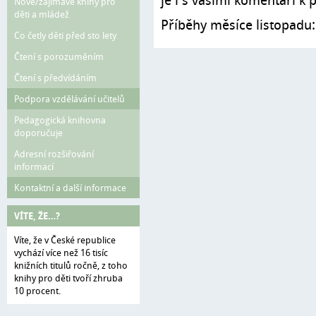
je i s vašimi komentáři k
Nové/zajímavé knihy pro
děti a mládež
Příběhy měsíce listopadu
Co četly děti před sto lety
Čtení s porozuměním
Čtení s předvídáním
Podpora vzdělávání učitelů
Pedagogická knihovna
doporučuje
Adresní rozšiřování
informací
Kontaktní a další informace
VÍTE, ŽE…?
Víte, že v České republice
vychází více než 16 tisíc
knižních titulů ročně, z toho
knihy pro děti tvoří zhruba
10 procent.