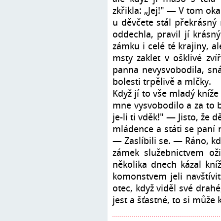
zkřikla: „Jej!" — V tom ok
u děvčete stál překrásný 
oddechla, pravil jí krásn
zámku i celé té krajiny, al
msty zaklet v ošklivé zv
panna nevysvobodila, snáš
bolesti trpělivě a mlčky.
Když jí to vše mladý kníže 
mne vysvobodilo a za to
je-li ti vděk!" — Jisto, že
mládence a státi se paní n
— Zaslíbili se. — Ráno, k
zámek služebnictvem ož
několika dnech kázal kní
komonstvem jeli navštívit
otec, když viděl své drah
jest a šťastné, to si může 