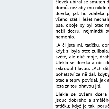
člověk ubíral se smuten 
domů, než aby mu nikdo na
dcerka, jak ho zdaleka p
všeho stát i ležet necha
psa, oboje by byl otec ra
nežli dceru, nejmladší 
nemohlo.
„A či jste mi, tatíčku, d
když si byla otce zulíbal
světě, ale dítě moje, dra
Ulekla se dcerka a otci 
zakroutil hlavou. „Ach dí
bohatství za ně dal, kdyb
otec a teprv povídal, jak 
lesa za tou ohavou jíti.
Ulekla se ovšem dcera v
jsouc dobrého a smělého
tatíčku; když je tak, po