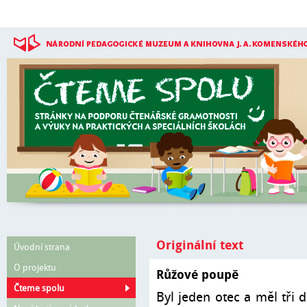
Přejít k hlavnímu obsahu
Originální text
Úvodní strana
O projektu
Růžové poupě
Čteme spolu
Byl jeden otec a měl tři d