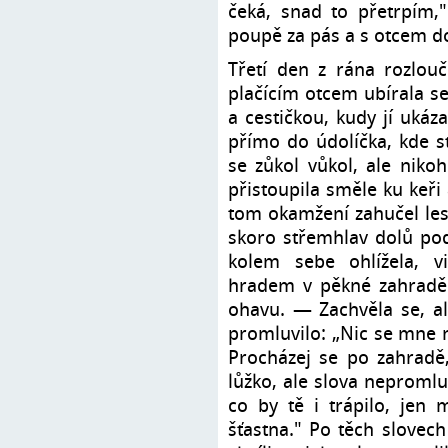
čeká, snad to přetrpím," 
poupě za pás a s otcem d
Třetí den z rána rozlou
plačícím otcem ubírala se
a cestičkou, kudy jí ukáz
přímo do údolíčka, kde st
se zůkol vůkol, ale niko
přistoupila směle ku keři
tom okamžení zahučel les,
skoro střemhlav dolů pod
kolem sebe ohlížela, 
hradem v pěkné zahradě 
ohavu. — Zachvěla se, a
promluvilo: „Nic se mne n
Procházej se po zahradě,
lůžko, ale slova nepromluv
co by tě i trápilo, jen 
šťastna." Po těch slovech