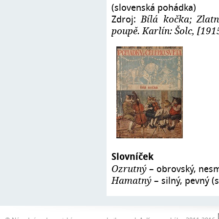
(slovenská pohádka)
Zdroj:
Bílá kočka; Zlat
poupě. Karlín: Šolc, [191
Slovníček
– obrovský, nesmí
Ozrutný
– silný, pevný (
Hamatný