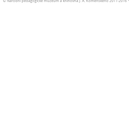
© Národní pedagogické muzeum a knihovna J. A. Komenského 2011-2016