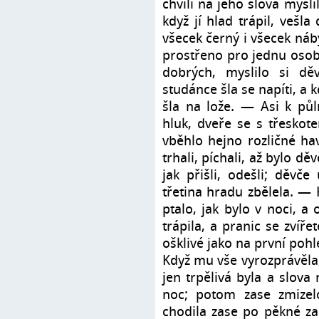
chvíli na jeho slova mysl
když jí hlad trápil, vešla
všecek černý i všecek náb
prostřeno pro jednu osobu,
dobrých, myslilo si dě
studánce šla se napíti, a 
šla na lože. — Asi k pů
hluk, dveře se s třeskote
vběhlo hejno rozličné hav
trhali, píchali, až bylo dě
jak přišli, odešli; děvče
třetina hradu zbělela. — 
ptalo, jak bylo v noci, a
trápila, a pranic se zvířet
ošklivé jako na první pohl
Když mu vše vyrozprávěla
jen trpělivá byla a slova
noc; potom zase zmizel
chodila zase po pěkné zah