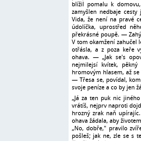
blížil pomalu k domovu,
zamyšlen nedbaje cesty j
Vida, že není na pravé ce
údolíčka, uprostřed něh
překrásné poupě. — Zahýk
V tom okamžení zahučel le
otřásla, a z poza keře v
ohava. — „Jak se's opov
nejmilejsí kvítek, pěkn
hromovým hlasem, až se 
— Třesa se, povídal, komu
svoje peníze a co by jen ž
„Já za ten puk nic jinéh
vrátíš, nejprv naproti dojd
hrozný zrak naň upírajíc.
ohava žádala, aby životem
„No, dobře," pravilo zvíř
pošleš; jak ne, zle se s 