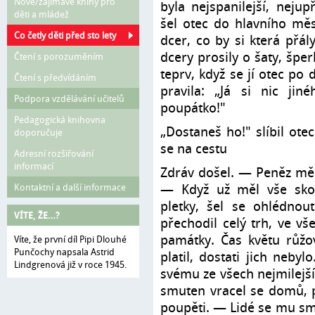
Nové/zajímavé knihy pro
byla nejspanilejší, nejup
děti a mládež
šel otec do hlavního měs
Co četly děti před sto lety
dcer, co by si která přál
dcery prosily o šaty, šper
Čtení s porozuměním
teprv, když se jí otec po d
Čtení s předvídáním
pravila: „Já si nic jin
Podpora vzdělávání učitelů
poupátko!"
Pedagogická knihovna
„Dostaneš ho!" slíbil ote
doporučuje
se na cestu
Adresní rozšiřování
informací
Zdráv došel. — Peněz měl 
Kontaktní a další informace
— Když už měl vše skou
pletky, šel se ohlédnou
VÍTE, ŽE…?
přechodil celý trh, ve vš
památky. Čas květu růžov
Víte, že první díl Pipi Dlouhé
Punčochy napsala Astrid
platil, dostati jich neby
Lindgrenová již v roce 1945.
svému ze všech nejmilejší
smuten vracel se domů, p
poupěti. — Lidé se mu smál