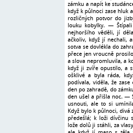
zámku a napít ke studánce
když k půlnoci zase hluk a 
rozličných potvor do jizb
louku kobylky. — Štípali j
nejhoršího věděli, jí děl
ačkoliv, když jí nechali,
sotva se dovlékla do zahrady
přece jen vroucně prosilo,
a slova nepromluvila, a k
když ji zvíře opustilo, a 
ošklivé a byla ráda, kd
podívala, viděla, že zase
den po zahradě, do zámku š
den ušel a přišla noc. —
usnouti, ale to si umínil
Když bylo k půlnoci, divá 
předešlá; k loži dívčinu s
lože dolů ji stáhli, za vla
ale když jí maso s těla 