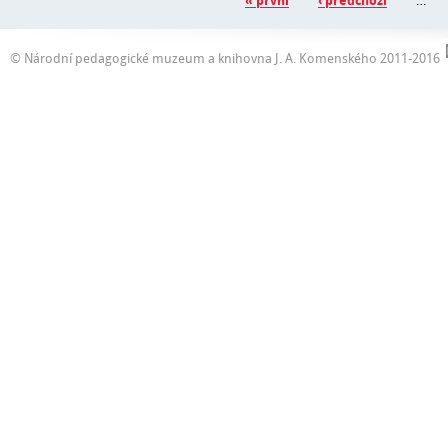
« první
‹ předchozí
…
© Národní pedagogické muzeum a knihovna J. A. Komenského 2011-2016