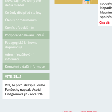
Nové/zajímavé knihy pro
spoustu
děti a mládež
Napadlo 
hlavním
Co četly děti před sto lety
společn
Čtení s porozuměním
Číst dál
Čtení s předvídáním
Podpora vzdělávání učitelů
Stránky
Pedagogická knihovna
doporučuje
Adresní rozšiřování
informací
Kontaktní a další informace
VÍTE, ŽE…?
Víte, že první díl Pipi Dlouhé
Punčochy napsala Astrid
Lindgrenová již v roce 1945.