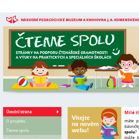
Přejít k hlavnímu obsahu
Úvodní strana
Milé č
máte př
O projektu
básnič
Čteme spolu
spolu
? 
může bý