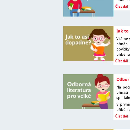
Číst dál
Jak to
Vítáme 
příbě
povídky.
příběhu
Číst dál
Odborn
Na poč
přináš
speciál
V prvn
příběh 
Číst dál