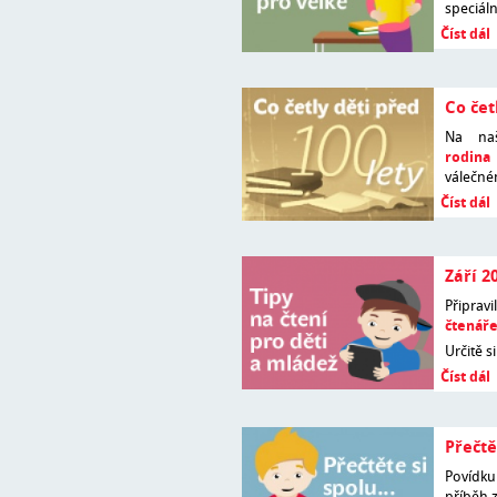
speciáln
Číst dál
Co čet
Na na
rodina
válečné
Číst dál
Září 2
Připrav
čtenář
Určitě s
Číst dál
Přečtě
Povídk
příběh 