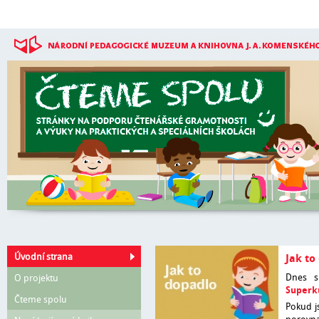
Přejít k hlavnímu obsahu
Úvodní strana
Jak to
Dnes s
O projektu
Superk
Čteme spolu
Pokud j