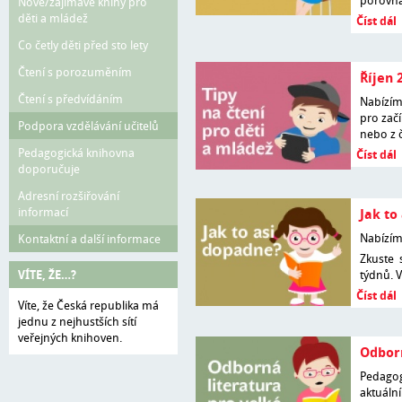
porovna
Nové/zajímavé knihy pro
děti a mládež
Číst dál
Co četly děti před sto lety
Čtení s porozuměním
Říjen 
Čtení s předvídáním
Nabízí
pro začí
Podpora vzdělávání učitelů
nebo z 
Pedagogická knihovna
Číst dál
doporučuje
Adresní rozšiřování
informací
Jak to
Nabízí
Kontaktní a další informace
Zkuste 
VÍTE, ŽE…?
týdnů. 
Číst dál
Víte, že Česká republika má
jednu z nejhustších sítí
veřejných knihoven.
Odborn
Pedag
aktuáln