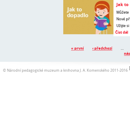
Jak to
Můžete 
Nové př
Užijte s
Číst dál
Stránky
« první
‹ předchozí
…
nás
© Národní pedagogické muzeum a knihovna J. A. Komenského 2011-2016